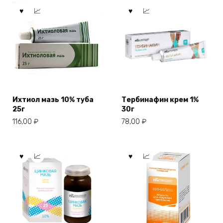
Ихтиол мазь 10% туба
Тербинафин крем 1%
25г
30г
116,00
₽
78,00
₽