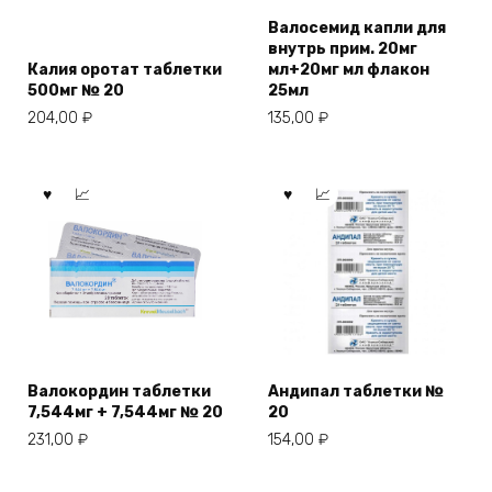
Валосемид капли для
внутрь прим. 20мг
Калия оротат таблетки
мл+20мг мл флакон
500мг № 20
25мл
204,00
₽
135,00
₽
Валокордин таблетки
Андипал таблетки №
7,544мг + 7,544мг № 20
20
231,00
₽
154,00
₽