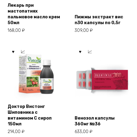
Лекарь при
мастопатиях
пальмовое масло крем
Пижмы экстракт вис
50мл
n30 капсулы по 0,5г
168,00
₽
309,00
₽
Доктор Вистонг
Шиповника с
витамином С сироп
Венозол капсулы
150мл
360мг №36
214,00
₽
633,00
₽