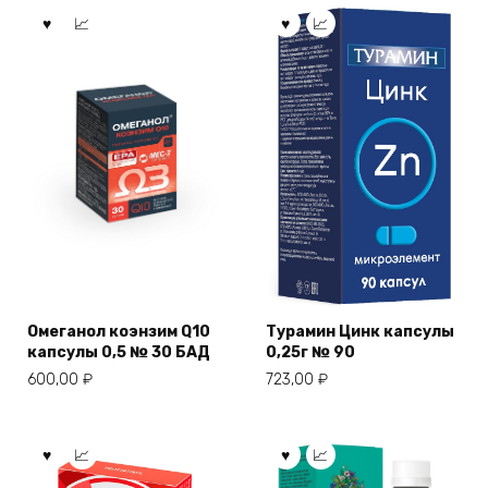
Омеганол коэнзим Q10
Турамин Цинк капсулы
капсулы 0,5 № 30 БАД
0,25г № 90
600,00
₽
723,00
₽