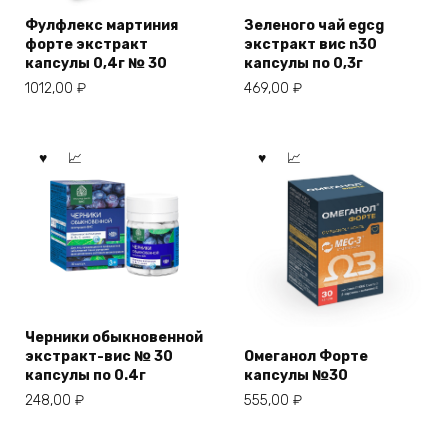
Фулфлекс мартиния
Зеленого чай egcg
форте экстракт
экстракт вис n30
капсулы 0,4г № 30
капсулы по 0,3г
1012,00
₽
469,00
₽
Черники обыкновенной
экстракт-вис № 30
Омеганол Форте
капсулы по 0.4г
капсулы №30
248,00
₽
555,00
₽