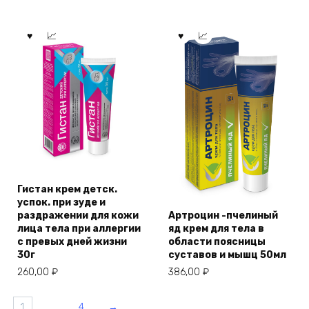
Гистан крем детск.
успок. при зуде и
раздражении для кожи
Артроцин -пчелиный
лица тела при аллергии
яд крем для тела в
с превых дней жизни
области поясницы
30г
суставов и мышц 50мл
260,00
₽
386,00
₽
1
…
4
→