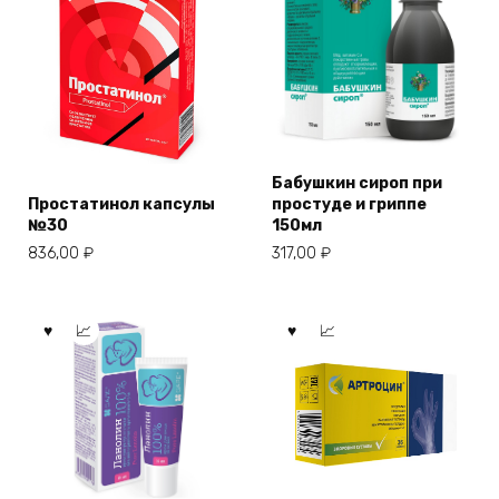
Бабушкин сироп при
Простатинол капсулы
простуде и гриппе
№30
150мл
836,00
₽
317,00
₽