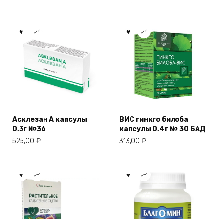
Асклезан А капсулы
ВИС гинкго билоба
0,3г №36
капсулы 0,4г № 30 БАД
525,00
₽
313,00
₽