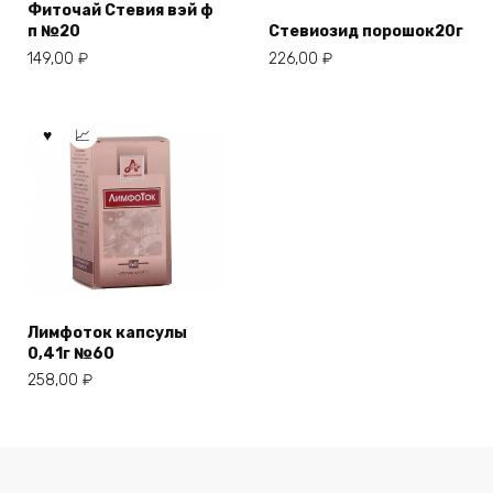
Фиточай Стевия вэй ф
п №20
Стевиозид порошок20г
149,00
₽
226,00
₽
Лимфоток капсулы
0,41г №60
258,00
₽