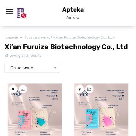
Перейти
Apteka
к
содержанию
Аптека
Главная
Товары с меткой «Xi’an Furuize Biotechnology Co., Ltd»
Xi’an Furuize Biotechnology Co., Ltd
Showing all 3 results