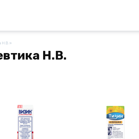
 Н.В.»
втика Н.В.