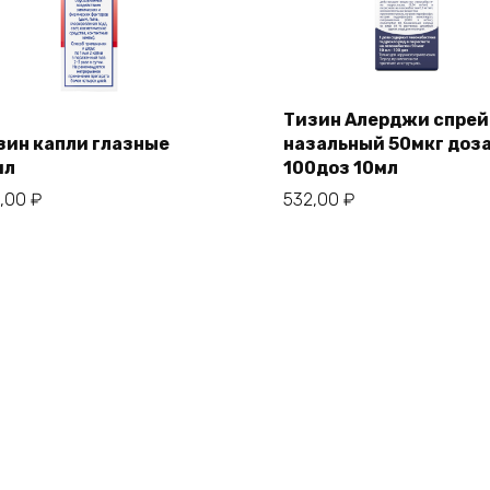
Тизин Алерджи спрей
зин капли глазные
назальный 50мкг доз
мл
100доз 10мл
2,00
₽
532,00
₽