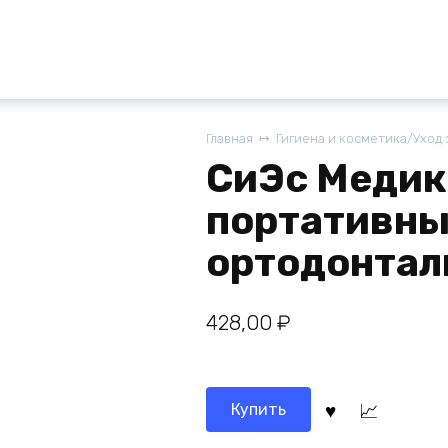
Главная
Гигиена и косметика/Уход 
СиЭс Медик
портативны
ортодонтал
428,00
₽
Купить