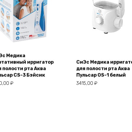
Эс Медика
ртативный ирригатор
СиЭс Медика ирригат
я полости рта Аква
для полости рта Аква
льсар CS-3 Бэйсик
Пульсар OS-1 белый
50,00
₽
3415,00
₽