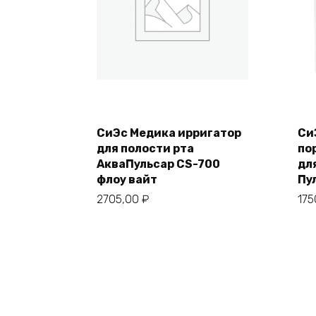
СиЭс Медика ирригатор
Си
для полости рта
по
АкваПульсар CS-700
дл
флоу вайт
Пу
2705,00
₽
17