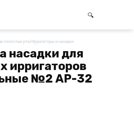
за полостью рта/Ирригаторы и насадки
а насадки для
х ирригаторов
ьные №2 AP-32